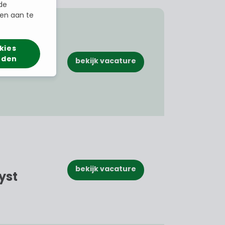
de
en aan te
kies
 (twee
rden
bekijk vacature
bekijk vacature
yst