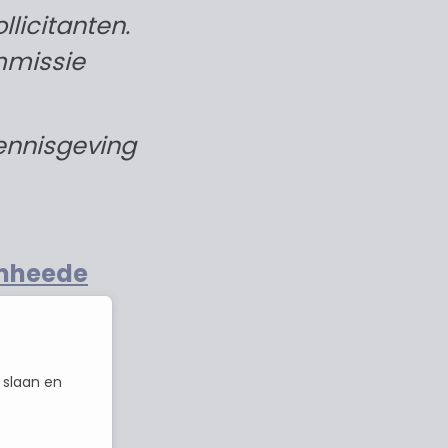
llicitanten.
mmissie
ennisgeving
nheede
 slaan en