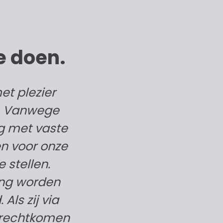
oe doen.
met plezier
s. Vanwege
g met vaste
en voor onze
 stellen.
ing worden
Als zij via
terechtkomen